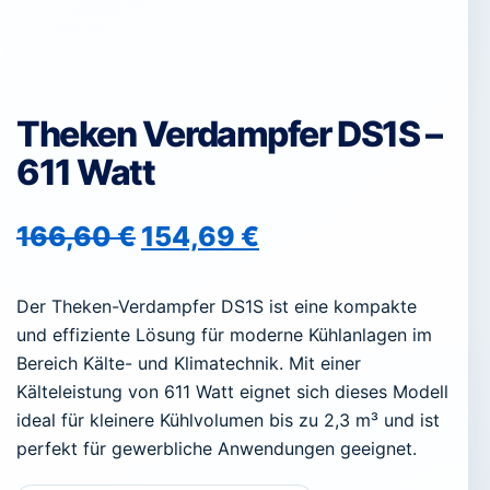
Theken Verdampfer DS1S –
611 Watt
Ursprünglicher Preis war:
Aktueller Preis is
166,60
€
154,69
€
Der Theken-Verdampfer DS1S ist eine kompakte
und effiziente Lösung für moderne Kühlanlagen im
Bereich Kälte- und Klimatechnik. Mit einer
Kälteleistung von 611 Watt eignet sich dieses Modell
ideal für kleinere Kühlvolumen bis zu 2,3 m³ und ist
perfekt für gewerbliche Anwendungen geeignet.