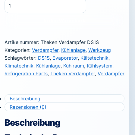
Theken Verdampfer DS1S – 611 Watt Menge
In den Warenkorb
Artikelnummer:
Theken Verdampfer DS1S
Kategorien:
Verdampfer
,
Kühlanlage
,
Werkzeug
Schlagwörter:
DS1S
,
Evaporator
,
Kältetechnik
,
Klimatechnik
,
Kühlanlage
,
Kühlraum
,
Kühlsystem
,
Refrigeration Parts
,
Theken Verdampfer
,
Verdampfer
Beschreibung
Rezensionen (0)
Beschreibung