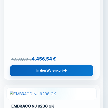
Ursprünglicher Preis war: 4.998,00 €
Aktueller Preis ist: 4.456,54 €.
4.456,54
€
4.998,00
€
In den Warenkorb
EMBRACO NJ 9238 GK