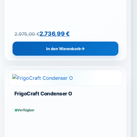
Ursprünglicher Preis war: 2.975,00 €
Aktueller Preis ist: 2.736,99 €.
2.736,99
€
2.975,00
€
In den Warenkorb
FrigoCraft Condenser O
Verfügbar