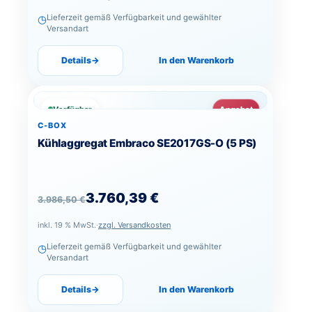
◷
Lieferzeit gemäß Verfügbarkeit und gewählter
Versandart
Details
→
In den Warenkorb
Verfügbar
Angebot
C-BOX
Kühlaggregat Embraco SE2017GS-O (5 PS)
Ursprünglicher Preis war: 3.986,50 €
Aktueller Preis ist: 3.760,39 €.
3.760,39
€
3.986,50
€
inkl. 19 % MwSt.
·
zzgl. Versandkosten
◷
Lieferzeit gemäß Verfügbarkeit und gewählter
Versandart
Details
→
In den Warenkorb