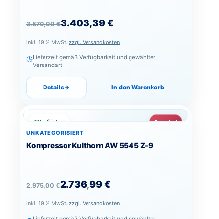
Ursprünglicher Preis war: 3.570,00 €
Aktueller Preis ist: 3.403,39 €.
3.403,39
€
3.570,00
€
inkl. 19 % MwSt.
·
zzgl. Versandkosten
◷
Lieferzeit gemäß Verfügbarkeit und gewählter
Versandart
Details
→
In den Warenkorb
Verfügbar
Angebot
UNKATEGORISIERT
Kompressor Kulthorn AW 5545 Z-9
Ursprünglicher Preis war: 2.975,00 €
Aktueller Preis ist: 2.736,99 €.
2.736,99
€
2.975,00
€
inkl. 19 % MwSt.
·
zzgl. Versandkosten
Lieferzeit gemäß Verfügbarkeit und gewählter