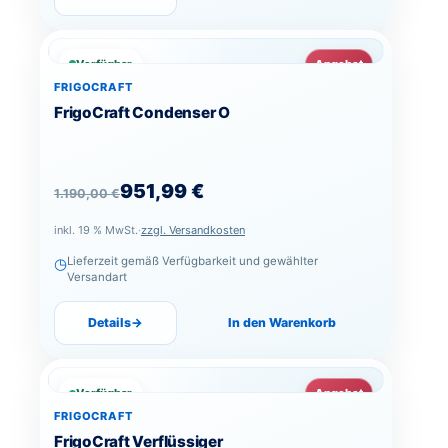
Verfügbar
Angebot
FRIGOCRAFT
FrigoCraft Condenser O
Ursprünglicher Preis war: 1.190,00 €
Aktueller Preis ist: 951,99 €.
951,99
€
1.190,00
€
inkl. 19 % MwSt.
·
zzgl. Versandkosten
◷
Lieferzeit gemäß Verfügbarkeit und gewählter
Versandart
Details
→
In den Warenkorb
Verfügbar
Angebot
FRIGOCRAFT
FrigoCraft Verflüssiger