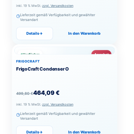
inkl. 19 % MwSt.
·
zzgl. Versandkosten
◷
Lieferzeit gemäß Verfügbarkeit und gewählter
Versandart
Details
→
In den Warenkorb
Verfügbar
Angebot
FRIGOCRAFT
FrigoCraft Condenser O
Ursprünglicher Preis war: 499,80 €
Aktueller Preis ist: 464,09 €.
464,09
€
499,80
€
inkl. 19 % MwSt.
·
zzgl. Versandkosten
◷
Lieferzeit gemäß Verfügbarkeit und gewählter
Versandart
Details
→
In den Warenkorb