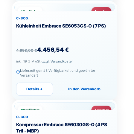
Verfügbar
Angebot
C-BOX
Kühleinheit Embraco SE6053GS-O (7 PS)
Ursprünglicher Preis war: 4.998,00 €
Aktueller Preis ist: 4.456,54 €.
4.456,54
€
4.998,00
€
inkl. 19 % MwSt.
·
zzgl. Versandkosten
◷
Lieferzeit gemäß Verfügbarkeit und gewählter
Versandart
Details
→
In den Warenkorb
Verfügbar
Angebot
C-BOX
Kompressor Embraco SE6030GS-O (4 PS
Trif - MBP)