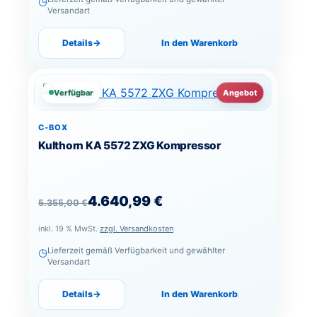
◷
Versandart
Details
→
In den Warenkorb
Verfügbar
Angebot
C-BOX
Kulthorn KA 5572 ZXG Kompressor
Ursprünglicher Preis war: 5.355,00 €
Aktueller Preis ist: 4.640,99 €.
4.640,99
€
5.355,00
€
inkl. 19 % MwSt.
·
zzgl. Versandkosten
◷
Lieferzeit gemäß Verfügbarkeit und gewählter
Versandart
Details
→
In den Warenkorb