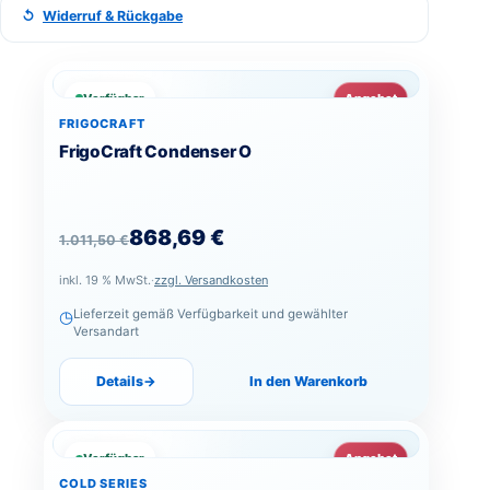
↺
Widerruf & Rückgabe
Verfügbar
Angebot
FRIGOCRAFT
FrigoCraft Condenser O
Ursprünglicher Preis war: 1.011,50 €
Aktueller Preis ist: 868,69 €.
868,69
€
1.011,50
€
inkl. 19 % MwSt.
·
zzgl. Versandkosten
◷
Lieferzeit gemäß Verfügbarkeit und gewählter
Versandart
Details
→
In den Warenkorb
Verfügbar
Angebot
COLD SERIES