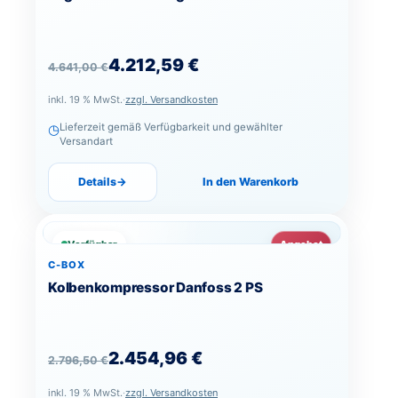
Ursprünglicher Preis war: 4.641,00 €
Aktueller Preis ist: 4.212,59 €.
4.212,59
€
4.641,00
€
inkl. 19 % MwSt.
·
zzgl. Versandkosten
◷
Lieferzeit gemäß Verfügbarkeit und gewählter
Versandart
Details
→
In den Warenkorb
Verfügbar
Angebot
C-BOX
Kolbenkompressor Danfoss 2 PS
Ursprünglicher Preis war: 2.796,50 €
Aktueller Preis ist: 2.454,96 €.
2.454,96
€
2.796,50
€
inkl. 19 % MwSt.
·
zzgl. Versandkosten