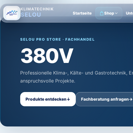
KLIMATECHNIK
Startseite
Shop
Unt
SELOU
SELOU PRO STORE · FACHHANDEL
380V
Professionelle Klima-, Kälte- und Gastrotechnik, 
anspruchsvolle Projekte.
Produkte entdecken
↓
Fachberatung anfragen
→