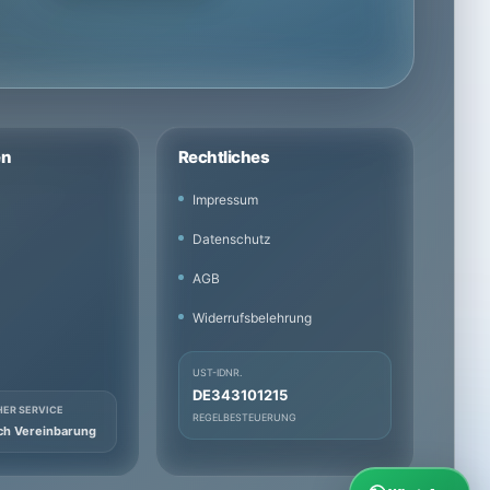
en
Rechtliches
Impressum
Datenschutz
AGB
Widerrufsbelehrung
UST-IDNR.
DE343101215
HER SERVICE
REGELBESTEUERUNG
ch Vereinbarung