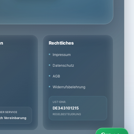
en
Rechtliches
Impressum
Datenschutz
AGB
Widerrufsbelehrung
UST-IDNR.
DE343101215
HER SERVICE
REGELBESTEUERUNG
ch Vereinbarung