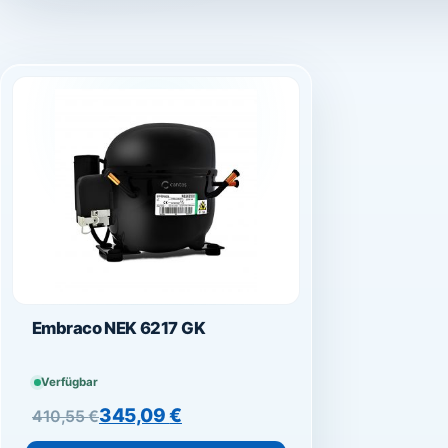
Embraco NEK 6217 GK
Verfügbar
Ursprünglicher Preis war: 410,55 €
Aktueller Preis ist: 345,09 €.
345,09
€
410,55
€