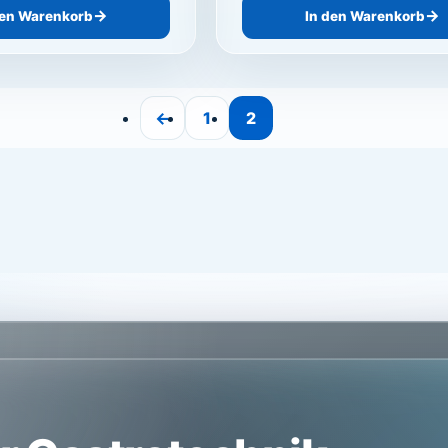
den Warenkorb
In den Warenkorb
←
1
2