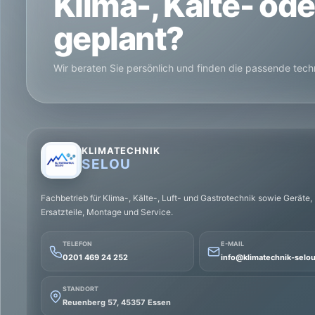
Klima-, Kälte- od
geplant?
Wir beraten Sie persönlich und finden die passende tec
KLIMATECHNIK
SELOU
Fachbetrieb für Klima-, Kälte-, Luft- und Gastrotechnik sowie Geräte,
Ersatzteile, Montage und Service.
TELEFON
E-MAIL
0201 469 24 252
info@klimatechnik-selo
STANDORT
Reuenberg 57, 45357 Essen