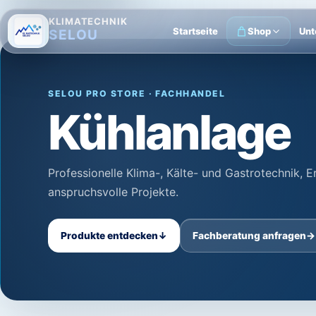
KLIMATECHNIK
Startseite
Shop
Unt
SELOU
SELOU PRO STORE · FACHHANDEL
Kühlanlage
Professionelle Klima-, Kälte- und Gastrotechnik, 
anspruchsvolle Projekte.
Produkte entdecken
↓
Fachberatung anfragen
→