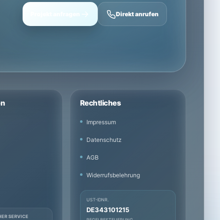
Projekt anfragen
Direkt anrufen
en
Rechtliches
Impressum
Datenschutz
AGB
Widerrufsbelehrung
UST-IDNR.
DE343101215
HER SERVICE
REGELBESTEUERUNG