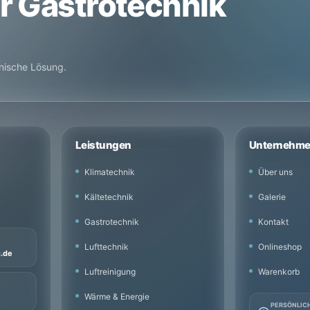
er Gastrotechnik
hnische Lösung.
Leistungen
Unternehm
Klimatechnik
Über uns
Kältetechnik
Galerie
Gastrotechnik
Kontakt
Lufttechnik
Onlineshop
u.de
Luftreinigung
Warenkorb
Wärme & Energie
PERSÖNLIC