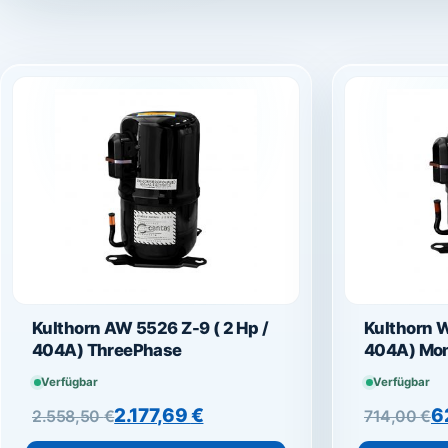
Kulthorn AW 5526 Z-9 ( 2 Hp /
Kulthorn W
404A) ThreePhase
404A) Mo
Verfügbar
Verfügbar
Ursprünglicher Preis war: 2.558,50 €
Aktueller Preis ist: 2.177,69 €.
Ursprüngl
Aktueller 
2.177,69
€
6
2.558,50
€
714,00
€